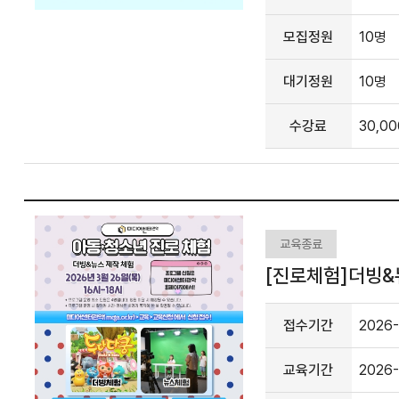
모집정원
10명
대기정원
10명
수강료
30,0
교육종료
[진로체험]더빙&뉴
접수기간
2026-
교육기간
2026-