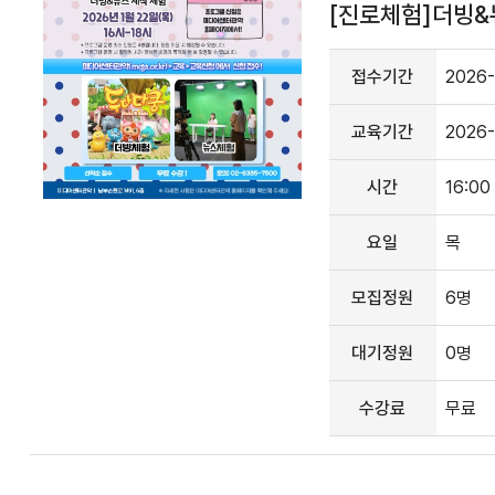
[진로체험]더빙&뉴
접수기간
2026-
교육기간
2026-
시간
16:00
요일
목
모집정원
6명
대기정원
0명
수강료
무료