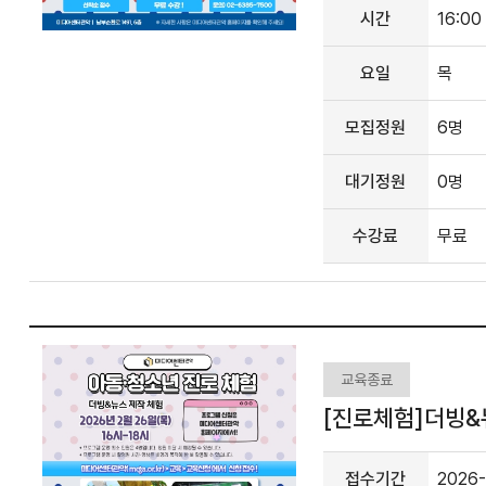
시간
16:00
요일
목
모집정원
6명
대기정원
0명
수강료
무료
교육종료
[진로체험]더빙&뉴
접수기간
2026-