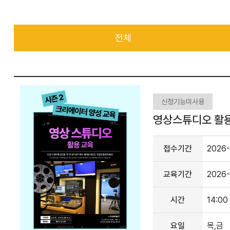
전체
신청기능미사용
영상스튜디오 활용
접수기간
2026-
교육기간
2026-
시간
14:00
요일
목,금