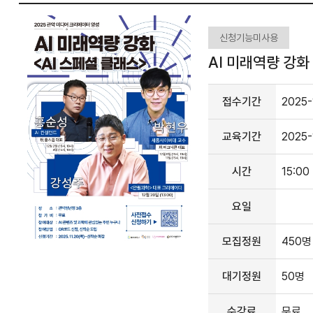
신청기능미사용
AI 미래역량 강화 
접수기간
2025-
교육기간
2025-
시간
15:00
요일
모집정원
450명
대기정원
50명
수강료
무료