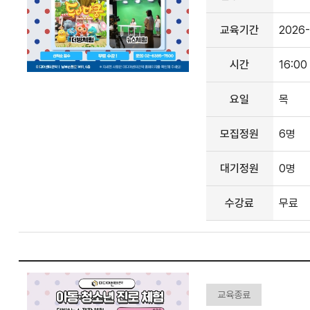
교육기간
2026-
시간
16:00
요일
목
모집정원
6명
대기정원
0명
수강료
무료
교육종료