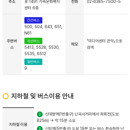
주소
로 1491 가족문화복지
전화
02-6385-7500~5
센터 6층
간선버스
500, 504, 643, 651,
N61
주변버
「미디어센터 관악」으로
지선버스
메모
스
검색
5413, 5528, 5530,
5535, 6512
일반버스
9
지하철 및 버스이용 안내
신대방역(1번출구) 난곡사거리에서 좌회전(도보
2
825m) → 약 15분 소요
지하철 이용
신림역(5번출구) 도보 19분 또는 버스 환승하여 난
2