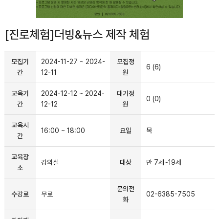
[진로체험]더빙&뉴스 제작 체험
모집기
2024-11-27 ~ 2024-
모집정
6 (6)
간
12-11
원
교육기
2024-12-12 ~ 2024-
대기정
0 (0)
간
12-12
원
교육시
16:00 ~ 18:00
요일
목
간
교육장
강의실
대상
만 7세~19세
소
문의전
수강료
무료
02-6385-7505
화