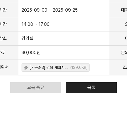
기간
2025-09-09 ~ 2025-09-25
대
시간
14:00 ~ 17:00
장소
강의실
강료
30,000원
문
계획서
조
[시즌3-3] 강의 계획서_오정현(에프터이펙트 초중급)_v2.hwp
(139.0KB)
교육 종료
목록