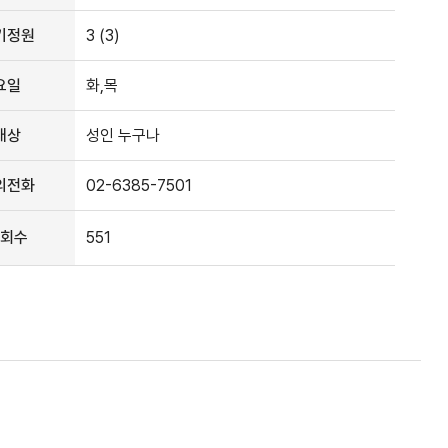
기정원
3 (3)
요일
화,목
대상
성인 누구나
의전화
02-6385-7501
회수
551